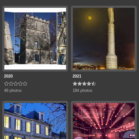
2020
2021










48 photos
184 photos